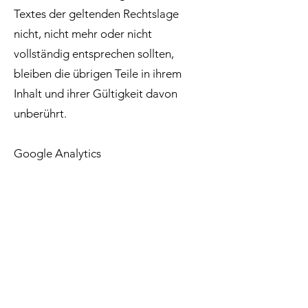
Textes der geltenden Rechtslage
nicht, nicht mehr oder nicht
vollständig entsprechen sollten,
bleiben die übrigen Teile in ihrem
Inhalt und ihrer Gültigkeit davon
unberührt.
Google Analytics
Diese Website benutzt Google
Analytics, einen Webanalysedienst
der Googe Inc. ("Google") Google
Analytics verwendet sog. "Cookies",
Textdateien, die auf Ihrem Computer
gespeichert werden und die eine